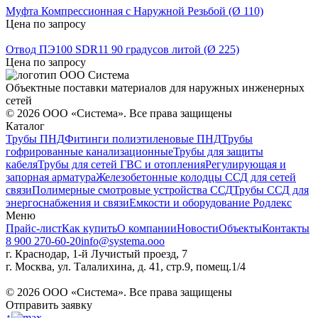
Муфта Компрессионная с Наружной Резьбой (Ø 110)
Цена по запросу
Отвод ПЭ100 SDR11 90 градусов литой (Ø 225)
Цена по запросу
Объектные поставки материалов для наружных инженерных
сетей
©
2026
ООО «Система». Все права защищены
Каталог
Трубы ПНД
Фитинги полиэтиленовые ПНД
Трубы
гофрированные канализационные
Трубы для защиты
кабеля
Трубы для сетей ГВС и отопления
Регулирующая и
запорная арматура
Железобетонные колодцы ССД для сетей
связи
Полимерные смотровые устройства ССД
Трубы ССД для
энергоснабжения и связи
Емкости и оборудование Родлекс
Меню
Прайс-лист
Как купить
О компании
Новости
Объекты
Контакты
8 900 270-60-20
info@systema.ooo
г. Краснодар, 1-й Лучистый проезд, 7
г. Москва, ул. Талалихина, д. 41, стр.9, помещ.1/4
©
2026
ООО «Система». Все права защищены
Отправить заявку
↑