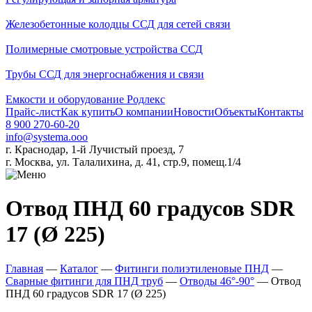
Железобетонные колодцы ССД для сетей связи
Полимерные смотровые устройства ССД
Трубы ССД для энергоснабжения и связи
Емкости и оборудование Родлекс
Прайс-лист
Как купить
О компании
Новости
Объекты
Контакты
8 900 270-60-20
info@systema.ooo
г. Краснодар, 1-й Лучистый проезд, 7
г. Москва, ул. Талалихина, д. 41, стр.9, помещ.1/4
Отвод ПНД 60 градусов SDR
17 (Ø 225)
Главная
—
Каталог
—
Фитинги полиэтиленовые ПНД
—
Сварные фитинги для ПНД труб
—
Отводы 46°-90°
—
Отвод
ПНД 60 градусов SDR 17 (Ø 225)