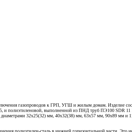
лючения газопроводов к ГРП, УГШ и жилым домам. Изделие сост
-75, и полиэтиленовой, выполненной из ПНД труб ПЭ100 SDR 11
 диаметрами 32х25(32) мм, 40х32(38) мм, 63х57 мм, 90х89 мм и 
ения полиэтилен-сталь в нижней горизонтальной части. Это ис