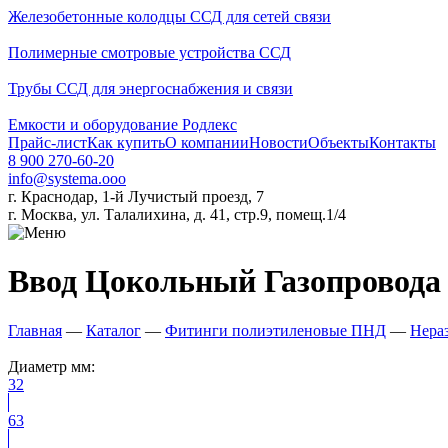
Железобетонные колодцы ССД для сетей связи
Полимерные смотровые устройства ССД
Трубы ССД для энергоснабжения и связи
Емкости и оборудование Родлекс
Прайс-лист
Как купить
О компании
Новости
Объекты
Контакты
8 900 270-60-20
info@systema.ooo
г. Краснодар, 1-й Лучистый проезд, 7
г. Москва, ул. Талалихина, д. 41, стр.9, помещ.1/4
Ввод Цокольный Газопровода 
Главная
—
Каталог
—
Фитинги полиэтиленовые ПНД
—
Нера
Диаметр мм:
32
63