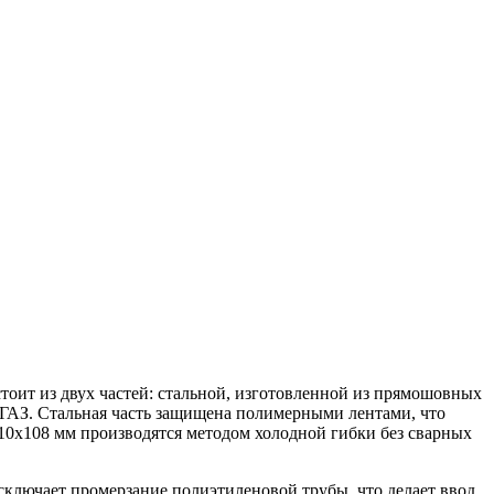
оит из двух частей: стальной, изготовленной из прямошовных
 ГАЗ. Стальная часть защищена полимерными лентами, что
110х108 мм производятся методом холодной гибки без сварных
ключает промерзание полиэтиленовой трубы, что делает ввод