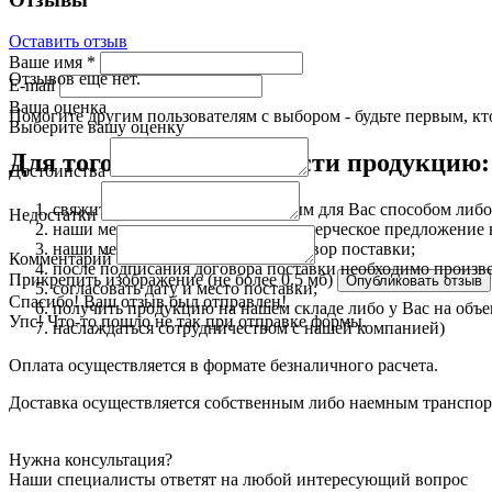
Оставить отзыв
Ваше имя
*
Отзывов еще нет.
E-mail
Ваша оценка
Помогите другим пользователям с выбором - будьте первым, кт
Выберите вашу оценку
Для того чтобы приобрести продукцию:
Достоинства
свяжитесь с нами любым удобным для Вас способом либо 
Недостатки
наши менеджеры подготовят коммерческое предложение в 
наши менеджеры подготовят договор поставки;
Комментарий
после подписания договора поставки необходимо произве
Прикрепить изображение (не более 0.5 мб)
согласовать дату и место поставки;
Спасибо! Ваш отзыв был отправлен!
получить продукцию на нашем складе либо у Вас на объ
Упс! Что-то пошло не так при отправке формы.
наслаждаться сотрудничеством с нашей компанией)
Оплата осуществляется в формате безналичного расчета.
Доставка осуществляется собственным либо наемным транспорто
Нужна консультация?
Наши специалисты ответят на любой интересующий вопрос