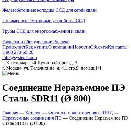
Железобетонные колодцы ССД для сетей связи
Полимерные смотровые устройства ССД
Трубы ССД для энергоснабжения и связи
Емкости и оборудование Родлекс
Прайс-лист
Как купить
О компании
Новости
Объекты
Контакты
8 900 270-60-20
info@systema.ooo
г. Краснодар, 1-й Лучистый проезд, 7
г. Москва, ул. Талалихина, д. 41, стр.9, помещ.1/4
Соединение Неразъемное ПЭ
Сталь SDR11 (Ø 800)
Главная
—
Каталог
—
Фитинги полиэтиленовые ПНД
—
Неразъемные соединения ПЭ
—
Соединение Неразъемное ПЭ
Сталь SDR11 (Ø 800)