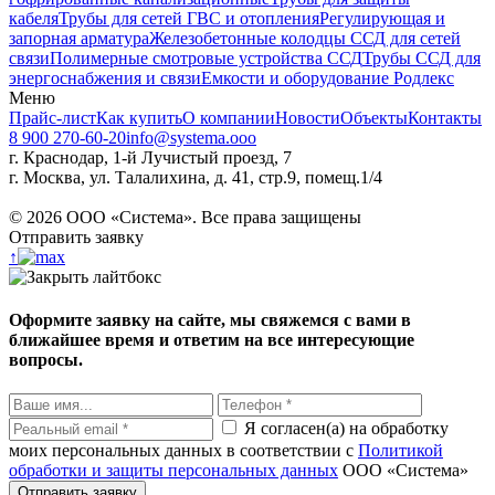
кабеля
Трубы для сетей ГВС и отопления
Регулирующая и
запорная арматура
Железобетонные колодцы ССД для сетей
связи
Полимерные смотровые устройства ССД
Трубы ССД для
энергоснабжения и связи
Емкости и оборудование Родлекс
Меню
Прайс-лист
Как купить
О компании
Новости
Объекты
Контакты
8 900 270-60-20
info@systema.ooo
г. Краснодар, 1-й Лучистый проезд, 7
г. Москва, ул. Талалихина, д. 41, стр.9, помещ.1/4
©
2026
ООО «Система». Все права защищены
Отправить заявку
↑
Оформите заявку на сайте, мы свяжемся с вами в
ближайшее время и ответим на все интересующие
вопросы.
Я согласен(а) на обработку
моих персональных данных в соответствии с
Политикой
обработки и защиты персональных данных
ООО «Система»