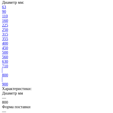
Диаметр мм:
63
90
110
160
225
250
315
355
400
450
500
560
630
710
800
900
Характеристики:
Диаметр мм
—
800
Форма поставки
—