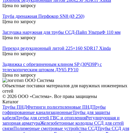
Тройник редукционный литой 280х250 SDR11 Xinda
Цена по запросу
Труба дренажная Перфокор SN8 (Ø 250)
Цена по запросу
Заглушка наружная для трубы ССД-Пайп УльтраФ 110 мм
Цена по запросу
Переход редукционный литой 225×160 SDR17 Xinda
Цена по запросу
Задвижка с обрезиненным клином SP (30Ч39Р) с
телескопическим штоком ДУ65 РУ10
Цена по запросу
Объектные поставки материалов для наружных инженерных
сетей
©
2026
ООО «Система». Все права защищены
Каталог
Трубы ПНД
Фитинги полиэтиленовые ПНД
Трубы
гофрированные канализационные
Трубы для защиты
кабеля
Трубы для сетей ГВС и отопления
Регулирующая и
запорная арматура
Железобетонные колодцы ССД для сетей
связи
Полимерные смотровые устройства ССД
Трубы ССД для