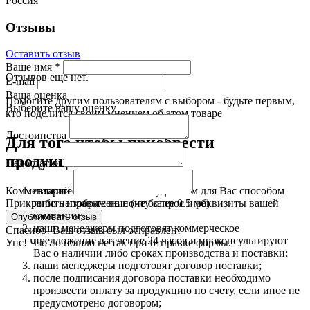
Россия
Отзывы
Оставить отзыв
Ваше имя
*
Отзывов еще нет.
E-mail
Ваша оценка
Помогите другим пользователям с выбором - будьте первым,
Выберите вашу оценку
кто поделится своим мнением об этом товаре
Достоинства
Для того чтобы приобрести
продукцию:
Недостатки
свяжитесь с нами любым удобным для Вас способом
Комментарий
либо направьте на почту запрос и реквизиты вашей
Прикрепить изображение (не более 0.5 мб)
компании;
наши менеджеры подготовят коммерческое
Спасибо! Ваш отзыв был отправлен!
предложение в течение 24 часов и проконсультируют
Упс! Что-то пошло не так при отправке формы.
Вас о наличии либо сроках производства и поставки;
наши менеджеры подготовят договор поставки;
после подписания договора поставки необходимо
произвести оплату за продукцию по счету, если иное не
предусмотрено договором;