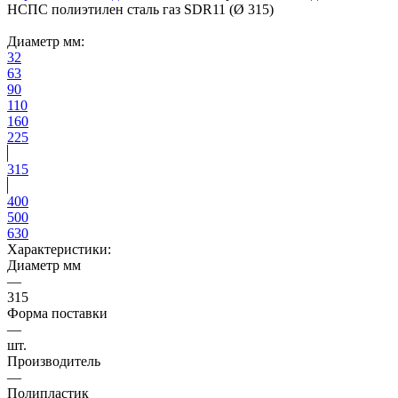
НСПС полиэтилен сталь газ SDR11 (Ø 315)
Диаметр мм:
32
63
90
110
160
225
315
400
500
630
Характеристики:
Диаметр мм
—
315
Форма поставки
—
шт.
Производитель
—
Полипластик