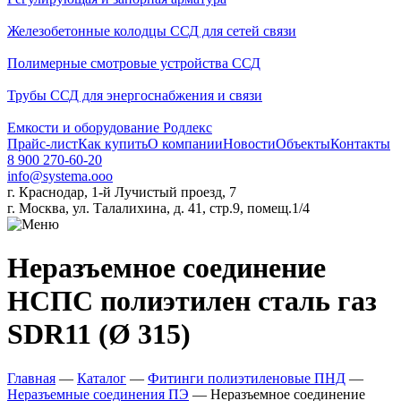
Железобетонные колодцы ССД для сетей связи
Полимерные смотровые устройства ССД
Трубы ССД для энергоснабжения и связи
Емкости и оборудование Родлекс
Прайс-лист
Как купить
О компании
Новости
Объекты
Контакты
8 900 270-60-20
info@systema.ooo
г. Краснодар, 1-й Лучистый проезд, 7
г. Москва, ул. Талалихина, д. 41, стр.9, помещ.1/4
Неразъемное соединение
НСПС полиэтилен сталь газ
SDR11 (Ø 315)
Главная
—
Каталог
—
Фитинги полиэтиленовые ПНД
—
Неразъемные соединения ПЭ
—
Неразъемное соединение