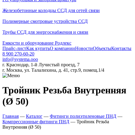
Железобетонные колодцы ССД для сетей связи
Полимерные смотровые устройства ССД
Трубы ССД для энергоснабжения и связи
Емкости и оборудование Родлекс
Прайс-лист
Как купить
О компании
Новости
Объекты
Контакты
8 900 270-60-20
info@systema.ooo
г. Краснодар, 1-й Лучистый проезд, 7
г. Москва, ул. Талалихина, д. 41, стр.9, помещ.1/4
Тройник Резьба Внутренняя
(Ø 50)
Главная
—
Каталог
—
Фитинги полиэтиленовые ПНД
—
Компрессионные фитинги ПНД
—
Тройник Резьба
Внутренняя (Ø 50)