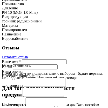
Полипластик
Давление
PN 10 (МОР 1,0 Мпа)
Вид продукции
тройник редукционный
Материал
Полипропилен
Назначение
Водоснабжение
Отзывы
Оставить отзыв
Ваше имя
*
Отзывов еще нет.
E-mail
Ваша оценка
Помогите другим пользователям с выбором - будьте первым,
Выберите вашу оценку
кто поделится своим мнением об этом товаре
Достоинства
Для того чтобы приобрести
продукцию:
Недостатки
свяжитесь с нами любым удобным для Вас способом
Комментарий