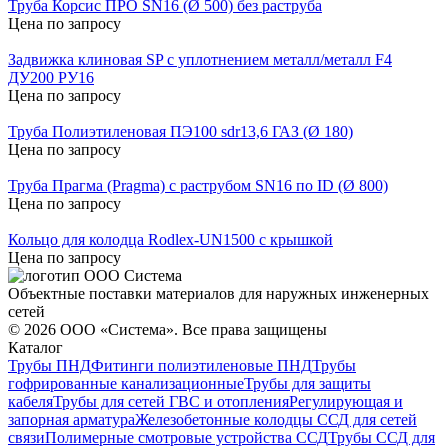
Труба Корсис ПРО SN16 (Ø 500) без раструба
Цена по запросу
Задвижка клиновая SP с уплотнением металл/металл F4
ДУ200 РУ16
Цена по запросу
Труба Полиэтиленовая ПЭ100 sdr13,6 ГАЗ (Ø 180)
Цена по запросу
Труба Прагма (Pragma) с раструбом SN16 по ID (Ø 800)
Цена по запросу
Кольцо для колодца Rodlex-UN1500 с крышкой
Цена по запросу
Объектные поставки материалов для наружных инженерных
сетей
©
2026
ООО «Система». Все права защищены
Каталог
Трубы ПНД
Фитинги полиэтиленовые ПНД
Трубы
гофрированные канализационные
Трубы для защиты
кабеля
Трубы для сетей ГВС и отопления
Регулирующая и
запорная арматура
Железобетонные колодцы ССД для сетей
связи
Полимерные смотровые устройства ССД
Трубы ССД для