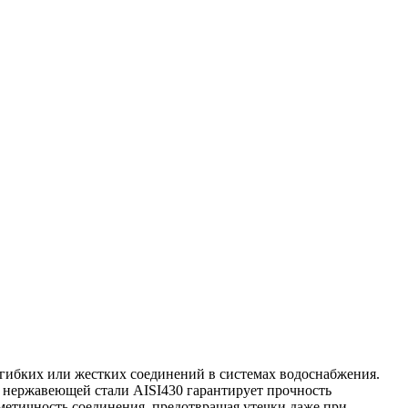
 гибких или жестких соединений в системах водоснабжения.
з нержавеющей стали AISI430 гарантирует прочность
метичность соединения, предотвращая утечки даже при