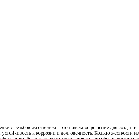
лки с резьбовым отводом – это надежное решение для создания
 устойчивость к коррозии и долговечность. Кольцо жесткости и
 фиксацию. Резиновое уплотнительное кольцо обеспечивает гер