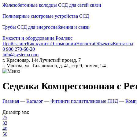
Железобетонные колодцы ССД для сетей связи
Полимерные смотровые устройства ССД
Трубы ССД для энергоснабжения и связи
Емкости и оборудование Родлекс
Прайс-лист
Как купить
О компании
Новости
Объекты
Контакты
8 900 270-60-20
info@systema.ooo
г. Краснодар, 1-й Лучистый проезд, 7
г. Москва, ул. Талалихина, д. 41, стр.9, помещ.1/4
Седелка Компрессионная с Ре
Главная
—
Каталог
—
Фитинги полиэтиленовые ПНД
—
Комп
Диаметр мм:
25
32
40
50