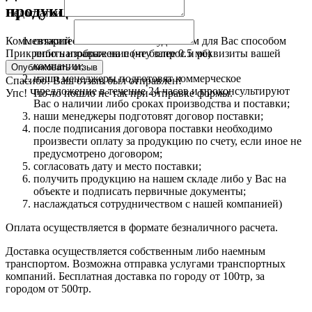
продукцию:
Недостатки
свяжитесь с нами любым удобным для Вас способом
Комментарий
либо направьте на почту запрос и реквизиты вашей
Прикрепить изображение (не более 0.5 мб)
компании;
наши менеджеры подготовят коммерческое
Спасибо! Ваш отзыв был отправлен!
предложение в течение 24 часов и проконсультируют
Упс! Что-то пошло не так при отправке формы.
Вас о наличии либо сроках производства и поставки;
наши менеджеры подготовят договор поставки;
после подписания договора поставки необходимо
произвести оплату за продукцию по счету, если иное не
предусмотрено договором;
согласовать дату и место поставки;
получить продукцию на нашем складе либо у Вас на
объекте и подписать первичные документы;
наслаждаться сотрудничеством с нашей компанией)
Оплата осуществляется в формате безналичного расчета.
Доставка осуществляется собственным либо наемным
транспортом. Возможна отправка услугами транспортных
компаний. Бесплатная доставка по городу от 100тр, за
городом от 500тр.