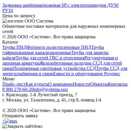
Задвижка шиберная/ножевая SP с электроприводом ДУ50
РУ10
Цена по запросу
Объектные поставки материалов для наружных инженерных
сетей
©
2026
ООО «Система». Все права защищены
Каталог
Трубы ПНД
Фитинги полиэтиленовые ПНД
Трубы
гофрированные канализационные
Трубы для защиты
кабеля
Трубы для сетей ГВС и отопления
Регулирующая и
запорная арматура
Железобетонные колодцы ССД для сетей
связи
Полимерные смотровые устройства ССД
Трубы ССД для
энергоснабжения и связи
Емкости и оборудование Родлекс
Меню
Прайс-лист
Как купить
О компании
Новости
Объекты
Контакты
8 900 270-60-20
info@systema.ooo
г. Краснодар, 1-й Лучистый проезд, 7
г. Москва, ул. Талалихина, д. 41, стр.9, помещ.1/4
©
2026
ООО «Система». Все права защищены
Отправить заявку
↑