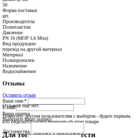
50
Форма поставки
шт.
Производитель
Полипластик
Давление
PN 16 (МОР 1,6 Мпа)
Вид продукции
переход на другой материал
Материал
Полипропилен
Назначение
Водоснабжение
Отзывы
Оставить отзыв
Ваше имя
*
Отзывов еще нет.
E-mail
Ваша оценка
Помогите другим пользователям с выбором - будьте первым,
Выберите вашу оценку
кто поделится своим мнением об этом товаре
Достоинства
Для того чтобы приобрести