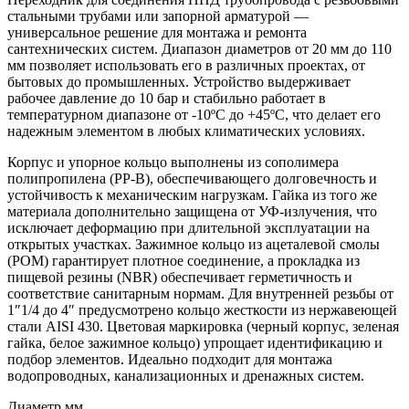
стальными трубами или запорной арматурой —
универсальное решение для монтажа и ремонта
сантехнических систем. Диапазон диаметров от 20 мм до 110
мм позволяет использовать его в различных проектах, от
бытовых до промышленных. Устройство выдерживает
рабочее давление до 10 бар и стабильно работает в
температурном диапазоне от -10ºС до +45ºС, что делает его
надежным элементом в любых климатических условиях.
Корпус и упорное кольцо выполнены из сополимера
полипропилена (PP-B), обеспечивающего долговечность и
устойчивость к механическим нагрузкам. Гайка из того же
материала дополнительно защищена от УФ-излучения, что
исключает деформацию при длительной эксплуатации на
открытых участках. Зажимное кольцо из ацеталевой смолы
(РОМ) гарантирует плотное соединение, а прокладка из
пищевой резины (NBR) обеспечивает герметичность и
соответствие санитарным нормам. Для внутренней резьбы от
1″1/4 до 4″ предусмотрено кольцо жесткости из нержавеющей
стали AISI 430. Цветовая маркировка (черный корпус, зеленая
гайка, белое зажимное кольцо) упрощает идентификацию и
подбор элементов. Идеально подходит для монтажа
водопроводных, канализационных и дренажных систем.
Диаметр мм