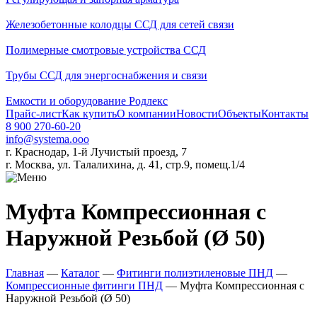
Железобетонные колодцы ССД для сетей связи
Полимерные смотровые устройства ССД
Трубы ССД для энергоснабжения и связи
Емкости и оборудование Родлекс
Прайс-лист
Как купить
О компании
Новости
Объекты
Контакты
8 900 270-60-20
info@systema.ooo
г. Краснодар, 1-й Лучистый проезд, 7
г. Москва, ул. Талалихина, д. 41, стр.9, помещ.1/4
Муфта Компрессионная с
Наружной Резьбой (Ø 50)
Главная
—
Каталог
—
Фитинги полиэтиленовые ПНД
—
Компрессионные фитинги ПНД
—
Муфта Компрессионная с
Наружной Резьбой (Ø 50)