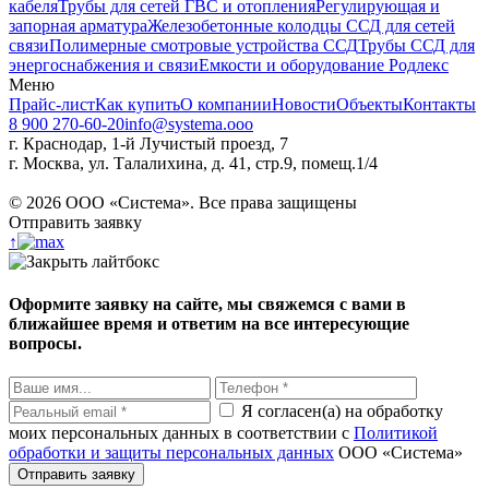
кабеля
Трубы для сетей ГВС и отопления
Регулирующая и
запорная арматура
Железобетонные колодцы ССД для сетей
связи
Полимерные смотровые устройства ССД
Трубы ССД для
энергоснабжения и связи
Емкости и оборудование Родлекс
Меню
Прайс-лист
Как купить
О компании
Новости
Объекты
Контакты
8 900 270-60-20
info@systema.ooo
г. Краснодар, 1-й Лучистый проезд, 7
г. Москва, ул. Талалихина, д. 41, стр.9, помещ.1/4
©
2026
ООО «Система». Все права защищены
Отправить заявку
↑
Оформите заявку на сайте, мы свяжемся с вами в
ближайшее время и ответим на все интересующие
вопросы.
Я согласен(а) на обработку
моих персональных данных в соответствии с
Политикой
обработки и защиты персональных данных
ООО «Система»