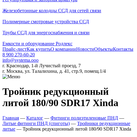
Железобетонные колодцы ССД для сетей связи
Полимерные смотровые устройства ССД
Трубы ССД для энергоснабжения и связи
Емкости и оборудование Родлекс
Прайс-лист
Как купить
О компании
Новости
Объекты
Контакты
8 900 270-60-20
info@systema.ooo
г. Краснодар, 1-й Лучистый проезд, 7
г. Москва, ул. Талалихина, д. 41, стр.9, помещ.1/4
Тройник редукционный
литой 180/90 SDR17 Xinda
Главная
—
Каталог
—
Фитинги полиэтиленовые ПНД
—
Литые фитинги ПНД (спиготы)
—
Тройники редукционные
литые
—
Тройник редукционный литой 180/90 SDR17 Xinda