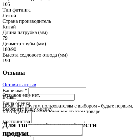
105
Тип фитинга
Литой
Страна производитель
Китай
Длина патрубка (мм)
79
Диаметр трубы (мм)
180/90
Высота седлового отвода (мм)
190
Отзывы
Оставить отзыв
Ваше имя
*
Отзывов еще нет.
E-mail
Ваша оценка
Помогите другим пользователям с выбором - будьте первым,
Выберите вашу оценку
кто поделится своим мнением об этом товаре
Достоинства
Для того чтобы приобрести
продукцию:
Недостатки