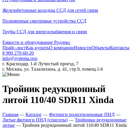
Железобетонные колодцы ССД для сетей связи
Полимерные смотровые устройства ССД
Трубы ССД для энергоснабжения и связи
Емкости и оборудование Родлекс
Прайс-лист
Как купить
О компании
Новости
Объекты
Контакты
8 900 270-60-20
info@systema.ooo
г. Краснодар, 1-й Лучистый проезд, 7
г. Москва, ул. Талалихина, д. 41, стр.9, помещ.1/4
Тройник редукционный
литой 110/40 SDR11 Xinda
Главная
—
Каталог
—
Фитинги полиэтиленовые ПНД
—
Литые фитинги ПНД (спиготы)
—
Тройники редукционные
литые
—
Тройник редукционный литой 110/40 SDR11 Xinda