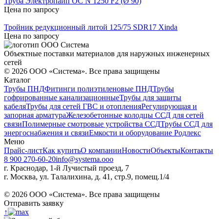
Труба Электропайп ОС N 1250 F2 (Ø 90)
Цена по запросу
Тройник редукционный литой 125/75 SDR17 Xinda
Цена по запросу
Объектные поставки материалов для наружных инженерных
сетей
©
2026
ООО «Система». Все права защищены
Каталог
Трубы ПНД
Фитинги полиэтиленовые ПНД
Трубы
гофрированные канализационные
Трубы для защиты
кабеля
Трубы для сетей ГВС и отопления
Регулирующая и
запорная арматура
Железобетонные колодцы ССД для сетей
связи
Полимерные смотровые устройства ССД
Трубы ССД для
энергоснабжения и связи
Емкости и оборудование Родлекс
Меню
Прайс-лист
Как купить
О компании
Новости
Объекты
Контакты
8 900 270-60-20
info@systema.ooo
г. Краснодар, 1-й Лучистый проезд, 7
г. Москва, ул. Талалихина, д. 41, стр.9, помещ.1/4
©
2026
ООО «Система». Все права защищены
Отправить заявку
↑