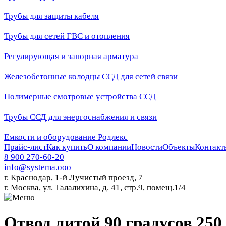
Трубы для защиты кабеля
Трубы для сетей ГВС и отопления
Регулирующая и запорная арматура
Железобетонные колодцы ССД для сетей связи
Полимерные смотровые устройства ССД
Трубы ССД для энергоснабжения и связи
Емкости и оборудование Родлекс
Прайс-лист
Как купить
О компании
Новости
Объекты
Контакт
8 900 270-60-20
info@systema.ooo
г. Краснодар, 1-й Лучистый проезд, 7
г. Москва, ул. Талалихина, д. 41, стр.9, помещ.1/4
Отвод литой 90 градусов 250