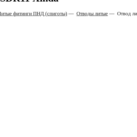
Литые фитинги ПНД (спиготы)
—
Отводы литые
—
Отвод ли