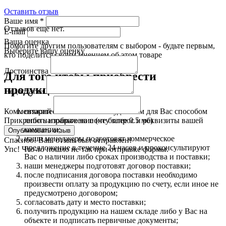
Оставить отзыв
Ваше имя
*
Отзывов еще нет.
E-mail
Ваша оценка
Помогите другим пользователям с выбором - будьте первым,
Выберите вашу оценку
кто поделится своим мнением об этом товаре
Достоинства
Для того чтобы приобрести
продукцию:
Недостатки
свяжитесь с нами любым удобным для Вас способом
Комментарий
либо направьте на почту запрос и реквизиты вашей
Прикрепить изображение (не более 0.5 мб)
компании;
наши менеджеры подготовят коммерческое
Спасибо! Ваш отзыв был отправлен!
предложение в течение 24 часов и проконсультируют
Упс! Что-то пошло не так при отправке формы.
Вас о наличии либо сроках производства и поставки;
наши менеджеры подготовят договор поставки;
после подписания договора поставки необходимо
произвести оплату за продукцию по счету, если иное не
предусмотрено договором;
согласовать дату и место поставки;
получить продукцию на нашем складе либо у Вас на
объекте и подписать первичные документы;