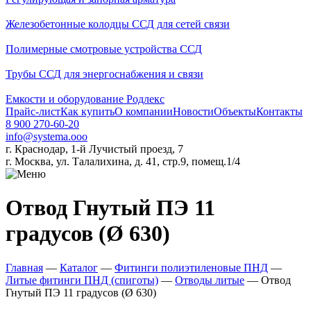
Железобетонные колодцы ССД для сетей связи
Полимерные смотровые устройства ССД
Трубы ССД для энергоснабжения и связи
Емкости и оборудование Родлекс
Прайс-лист
Как купить
О компании
Новости
Объекты
Контакты
8 900 270-60-20
info@systema.ooo
г. Краснодар, 1-й Лучистый проезд, 7
г. Москва, ул. Талалихина, д. 41, стр.9, помещ.1/4
Отвод Гнутый ПЭ 11
градусов (Ø 630)
Главная
—
Каталог
—
Фитинги полиэтиленовые ПНД
—
Литые фитинги ПНД (спиготы)
—
Отводы литые
—
Отвод
Гнутый ПЭ 11 градусов (Ø 630)