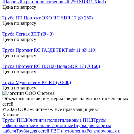
Шаровый кран полиэтиленовый 250 SDR11 Xinda
Цена по запросу
Труба ПЭ Протект ЭКО RC SDR 17 (Ø 250)
Цена по запросу
Труба Легкая ЗПТ (Ø 40)
Цена по запросу
Труба Протект RC ГАЗДЕТЕКТ sdr 11 (Ø 110)
Цена по запросу
Труба Протект RC ПЭ100 Вода SDR 17 (Ø 160)
Цена по запросу
Труба Мультитерм PE-RT (Ø 800)
Цена по запросу
Объектные поставки материалов для наружных инженерных
сетей
©
2026
ООО «Система». Все права защищены
Каталог
Трубы ПНД
Фитинги полиэтиленовые ПНД
Трубы
гофрированные канализационные
Трубы для защиты
кабеля
Трубы для сетей ГВС и отопления
Регулирующая и