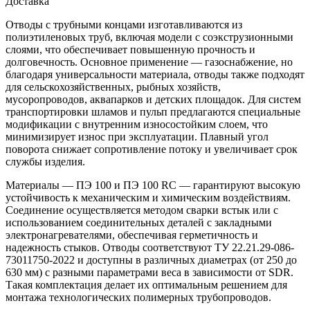
Доставка
Отводы с трубными концами изготавливаются из
полиэтиленовых труб, включая модели с соэкструзионными
слоями, что обеспечивает повышенную прочность и
долговечность. Основное применение — газоснабжение, но
благодаря универсальности материала, отводы также подходят
для сельскохозяйственных, рыбных хозяйств,
мусоропроводов, аквапарков и детских площадок. Для систем
транспортировки шламов и пульп предлагаются специальные
модификации с внутренним износостойким слоем, что
минимизирует износ при эксплуатации. Плавный угол
поворота снижает сопротивление потоку и увеличивает срок
службы изделия.
Материалы — ПЭ 100 и ПЭ 100 RC — гарантируют высокую
устойчивость к механическим и химическим воздействиям.
Соединение осуществляется методом сварки встык или с
использованием соединительных деталей с закладными
электронагревателями, обеспечивая герметичность и
надежность стыков. Отводы соответствуют ТУ 22.21.29-086-
73011750-2022 и доступны в различных диаметрах (от 250 до
630 мм) с разными параметрами веса в зависимости от SDR.
Такая комплектация делает их оптимальным решением для
монтажа технологических полимерных трубопроводов.