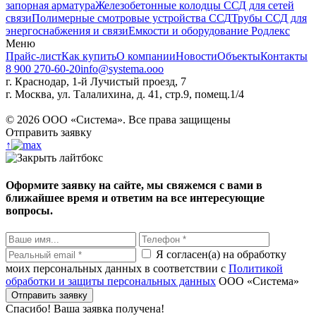
запорная арматура
Железобетонные колодцы ССД для сетей
связи
Полимерные смотровые устройства ССД
Трубы ССД для
энергоснабжения и связи
Емкости и оборудование Родлекс
Меню
Прайс-лист
Как купить
О компании
Новости
Объекты
Контакты
8 900 270-60-20
info@systema.ooo
г. Краснодар, 1-й Лучистый проезд, 7
г. Москва, ул. Талалихина, д. 41, стр.9, помещ.1/4
©
2026
ООО «Система». Все права защищены
Отправить заявку
↑
Оформите заявку на сайте, мы свяжемся с вами в
ближайшее время и ответим на все интересующие
вопросы.
Я согласен(а) на обработку
моих персональных данных в соответствии с
Политикой
обработки и защиты персональных данных
ООО «Система»
Спасибо! Ваша заявка получена!