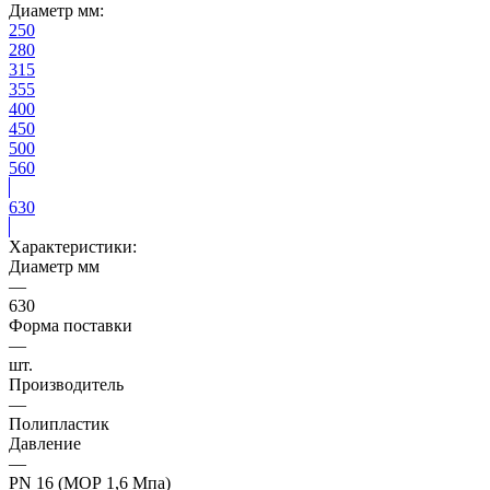
Диаметр мм:
250
280
315
355
400
450
500
560
630
Характеристики:
Диаметр мм
—
630
Форма поставки
—
шт.
Производитель
—
Полипластик
Давление
—
PN 16 (МОР 1,6 Мпа)