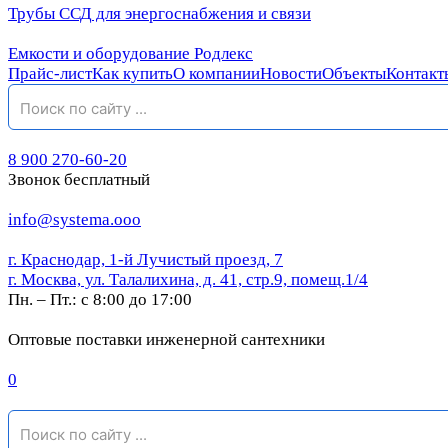
Трубы ССД для энергоснабжения и связи
Емкости и оборудование Родлекс
Прайс-лист
Как купить
О компании
Новости
Объекты
Контакт
8 900 270-60-20
Звонок бесплатный
info@systema.ooo
г. Краснодар, 1-й Лучистый проезд, 7
г. Москва, ул. Талалихина, д. 41, стр.9, помещ.1/4
Пн. – Пт.: с 8:00 до 17:00
Оптовые поставки инженерной сантехники
0