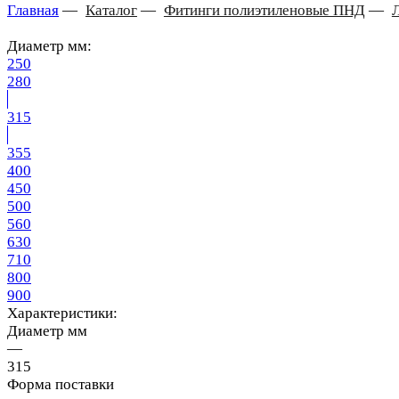
Главная
—
Каталог
—
Фитинги полиэтиленовые ПНД
—
Диаметр мм:
250
280
315
355
400
450
500
560
630
710
800
900
Характеристики:
Диаметр мм
—
315
Форма поставки