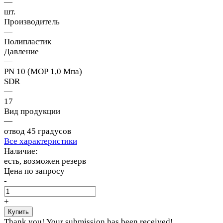
—
шт.
Производитель
—
Полипластик
Давление
—
PN 10 (МОР 1,0 Мпа)
SDR
—
17
Вид продукции
—
отвод 45 градусов
Все характеристики
Наличие:
есть, возможен резерв
Цена по запросу
-
+
Thank you! Your submission has been received!