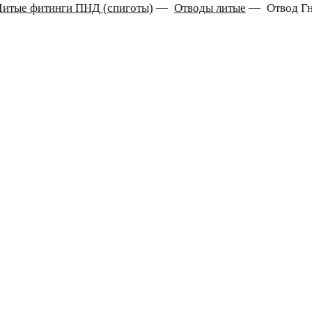
Литые фитинги ПНД (спиготы)
—
Отводы литые
—
Отвод Гн