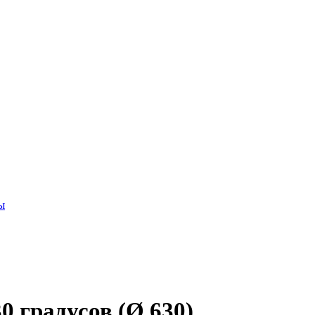
ы
 градусов (Ø 630)