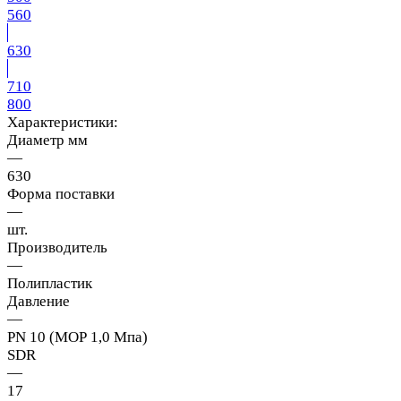
560
630
710
800
Характеристики:
Диаметр мм
—
630
Форма поставки
—
шт.
Производитель
—
Полипластик
Давление
—
PN 10 (МОР 1,0 Мпа)
SDR
—
17