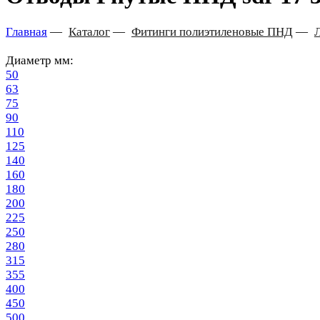
Главная
—
Каталог
—
Фитинги полиэтиленовые ПНД
—
Диаметр мм:
50
63
75
90
110
125
140
160
180
200
225
250
280
315
355
400
450
500