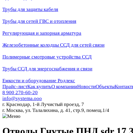
Трубы для защиты кабеля
Трубы для сетей ГВС и отопления
Регулирующая и запорная арматура
Железобетонные колодцы ССД для сетей связи
Полимерные смотровые устройства ССД
Трубы ССД для энергоснабжения и связи
Емкости и оборудование Родлекс
Прайс-лист
Как купить
О компании
Новости
Объекты
Контакт
8 900 270-60-20
info@systema.ooo
г. Краснодар, 1-й Лучистый проезд, 7
г. Москва, ул. Талалихина, д. 41, стр.9, помещ.1/4
Отводы Гнутые ПНД sdr 17 30