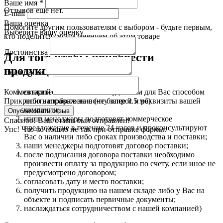
Ваше имя
*
Отзывов еще нет.
E-mail
Ваша оценка
Помогите другим пользователям с выбором - будьте первым,
Выберите вашу оценку
кто поделится своим мнением об этом товаре
Достоинства
Для того чтобы приобрести
продукцию:
Недостатки
свяжитесь с нами любым удобным для Вас способом
Комментарий
либо направьте на почту запрос и реквизиты вашей
Прикрепить изображение (не более 0.5 мб)
компании;
наши менеджеры подготовят коммерческое
Спасибо! Ваш отзыв был отправлен!
предложение в течение 24 часов и проконсультируют
Упс! Что-то пошло не так при отправке формы.
Вас о наличии либо сроках производства и поставки;
наши менеджеры подготовят договор поставки;
после подписания договора поставки необходимо
произвести оплату за продукцию по счету, если иное не
предусмотрено договором;
согласовать дату и место поставки;
получить продукцию на нашем складе либо у Вас на
объекте и подписать первичные документы;
наслаждаться сотрудничеством с нашей компанией)