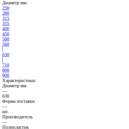
Диаметр мм:
250
280
315
355
400
450
500
560
630
710
800
900
Характеристики:
Диаметр мм
—
630
Форма поставки
—
шт.
Производитель
—
Полипластик