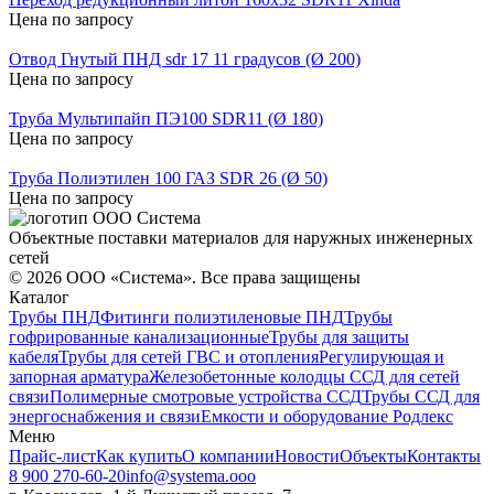
Цена по запросу
Отвод Гнутый ПНД sdr 17 11 градусов (Ø 200)
Цена по запросу
Труба Мультипайп ПЭ100 SDR11 (Ø 180)
Цена по запросу
Труба Полиэтилен 100 ГАЗ SDR 26 (Ø 50)
Цена по запросу
Объектные поставки материалов для наружных инженерных
сетей
©
2026
ООО «Система». Все права защищены
Каталог
Трубы ПНД
Фитинги полиэтиленовые ПНД
Трубы
гофрированные канализационные
Трубы для защиты
кабеля
Трубы для сетей ГВС и отопления
Регулирующая и
запорная арматура
Железобетонные колодцы ССД для сетей
связи
Полимерные смотровые устройства ССД
Трубы ССД для
энергоснабжения и связи
Емкости и оборудование Родлекс
Меню
Прайс-лист
Как купить
О компании
Новости
Объекты
Контакты
8 900 270-60-20
info@systema.ooo