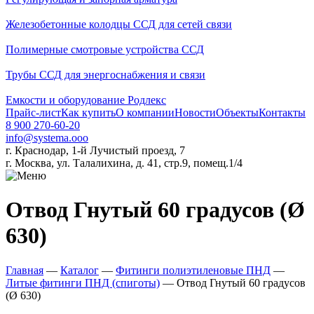
Железобетонные колодцы ССД для сетей связи
Полимерные смотровые устройства ССД
Трубы ССД для энергоснабжения и связи
Емкости и оборудование Родлекс
Прайс-лист
Как купить
О компании
Новости
Объекты
Контакты
8 900 270-60-20
info@systema.ooo
г. Краснодар, 1-й Лучистый проезд, 7
г. Москва, ул. Талалихина, д. 41, стр.9, помещ.1/4
Отвод Гнутый 60 градусов (Ø
630)
Главная
—
Каталог
—
Фитинги полиэтиленовые ПНД
—
Литые фитинги ПНД (спиготы)
—
Отвод Гнутый 60 градусов
(Ø 630)