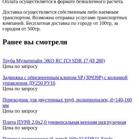
Оплата осуществляется в формате безналичного расчета.
Доставка осуществляется собственным либо наемным
транспортом. Возможна отправка услугами транспортных
компаний. Бесплатная доставка по городу от 100тр, за
городом от 500тр.
Ранее вы смотрели
Труба Мультипайп ЭКО RC ПЭ SDR 17 (Ø 280)
Цена по запросу
Задвижка с обрезиненным клином SP (30Ч39Р) с колонкой
управления ДУ250 РУ16
Цена по запросу
Переходник для двустенных труб, полипропилен, d=140-160
мм
Цена по запросу
Плита ПУРВ 2,0х2,0 универсальная верхняя разгрузочная
Цена по запросу
Переход редукционный литой 160х32 SDR11 Xinda