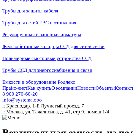
Трубы для защиты кабеля
Трубы для сетей ГВС и отопления
Регулирующая и запорная арматура
Железобетонные колодцы ССД для сетей связи
Полимерные смотровые устройства ССД
Трубы ССД для энергоснабжения и связи
Емкости и оборудование Родлекс
Прайс-лист
Как купить
О компании
Новости
Объекты
Контакт
8 900 270-60-20
info@systema.ooo
г. Краснодар, 1-й Лучистый проезд, 7
г. Москва, ул. Талалихина, д. 41, стр.9, помещ.1/4
Вертикальная емкость из по