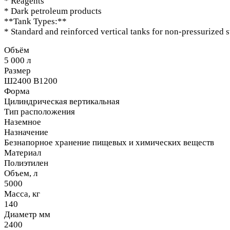
* Reagents
* Dark petroleum products
**Tank Types:**
* Standard and reinforced vertical tanks for non-pressurized st
Объём
5 000 л
Размер
Ш2400 В1200
Форма
Цилиндрическая вертикальная
Тип расположения
Наземное
Назначение
Безнапорное хранение пищевых и химических веществ
Материал
Полиэтилен
Объем, л
5000
Масса, кг
140
Диаметр мм
2400