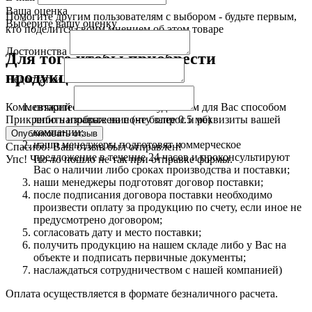
Ваша оценка
Помогите другим пользователям с выбором - будьте первым,
Выберите вашу оценку
кто поделится своим мнением об этом товаре
Достоинства
Для того чтобы приобрести
продукцию:
Недостатки
свяжитесь с нами любым удобным для Вас способом
Комментарий
либо направьте на почту запрос и реквизиты вашей
Прикрепить изображение (не более 0.5 мб)
компании;
наши менеджеры подготовят коммерческое
Спасибо! Ваш отзыв был отправлен!
предложение в течение 24 часов и проконсультируют
Упс! Что-то пошло не так при отправке формы.
Вас о наличии либо сроках производства и поставки;
наши менеджеры подготовят договор поставки;
после подписания договора поставки необходимо
произвести оплату за продукцию по счету, если иное не
предусмотрено договором;
согласовать дату и место поставки;
получить продукцию на нашем складе либо у Вас на
объекте и подписать первичные документы;
наслаждаться сотрудничеством с нашей компанией)
Оплата осуществляется в формате безналичного расчета.