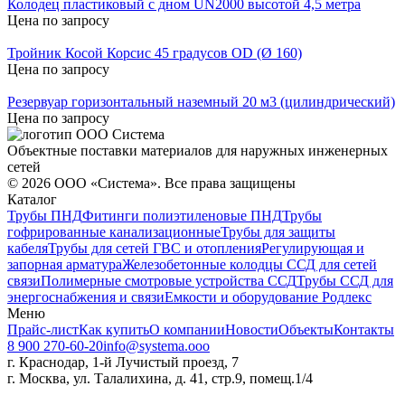
Колодец пластиковый с дном UN2000 высотой 4,5 метра
Цена по запросу
Тройник Косой Корсис 45 градусов OD (Ø 160)
Цена по запросу
Резервуар горизонтальный наземный 20 м3 (цилиндрический)
Цена по запросу
Объектные поставки материалов для наружных инженерных
сетей
©
2026
ООО «Система». Все права защищены
Каталог
Трубы ПНД
Фитинги полиэтиленовые ПНД
Трубы
гофрированные канализационные
Трубы для защиты
кабеля
Трубы для сетей ГВС и отопления
Регулирующая и
запорная арматура
Железобетонные колодцы ССД для сетей
связи
Полимерные смотровые устройства ССД
Трубы ССД для
энергоснабжения и связи
Емкости и оборудование Родлекс
Меню
Прайс-лист
Как купить
О компании
Новости
Объекты
Контакты
8 900 270-60-20
info@systema.ooo
г. Краснодар, 1-й Лучистый проезд, 7
г. Москва, ул. Талалихина, д. 41, стр.9, помещ.1/4