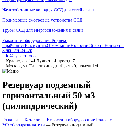
Железобетонные колодцы ССД для сетей связи
Полимерные смотровые устройства ССД
Трубы ССД для энергоснабжения и связи
Емкости и оборудование Родлекс
Прайс-лист
Как купить
О компании
Новости
Объекты
Контакты
8 900 270-60-20
info@systema.ooo
г. Краснодар, 1-й Лучистый проезд, 7
г. Москва, ул. Талалихина, д. 41, стр.9, помещ.1/4
Резервуар подземный
горизонтальный 50 м3
(цилиндрический)
Главная
—
Каталог
—
Емкости и оборудование Родлекс
—
УФ обеззараживатели
—
Резервуар подземный