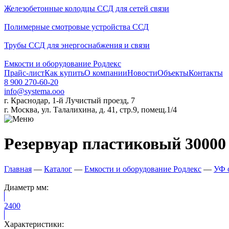
Железобетонные колодцы ССД для сетей связи
Полимерные смотровые устройства ССД
Трубы ССД для энергоснабжения и связи
Емкости и оборудование Родлекс
Прайс-лист
Как купить
О компании
Новости
Объекты
Контакты
8 900 270-60-20
info@systema.ooo
г. Краснодар, 1-й Лучистый проезд, 7
г. Москва, ул. Талалихина, д. 41, стр.9, помещ.1/4
Резервуар пластиковый 30000
Главная
—
Каталог
—
Емкости и оборудование Родлекс
—
УФ 
Диаметр мм:
2400
Характеристики: