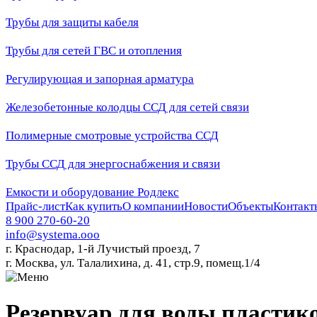
Трубы для защиты кабеля
Трубы для сетей ГВС и отопления
Регулирующая и запорная арматура
Железобетонные колодцы ССД для сетей связи
Полимерные смотровые устройства ССД
Трубы ССД для энергоснабжения и связи
Емкости и оборудование Родлекс
Прайс-лист
Как купить
О компании
Новости
Объекты
Контакт
8 900 270-60-20
info@systema.ooo
г. Краснодар, 1-й Лучистый проезд, 7
г. Москва, ул. Талалихина, д. 41, стр.9, помещ.1/4
Резервуар для воды пластик