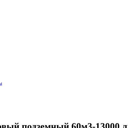
ы
овый подземный 60м3-13000 л