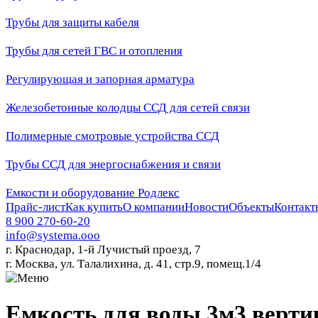
Трубы для защиты кабеля
Трубы для сетей ГВС и отопления
Регулирующая и запорная арматура
Железобетонные колодцы ССД для сетей связи
Полимерные смотровые устройства ССД
Трубы ССД для энергоснабжения и связи
Емкости и оборудование Родлекс
Прайс-лист
Как купить
О компании
Новости
Объекты
Контакт
8 900 270-60-20
info@systema.ooo
г. Краснодар, 1-й Лучистый проезд, 7
г. Москва, ул. Талалихина, д. 41, стр.9, помещ.1/4
Емкость для воды 3м3 верти