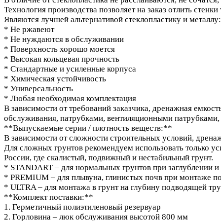
Технология производства позволяет на заказ отлить стенки
Являются лучшей альтернативой стеклопластику и металлу:
* Не ржавеют
* Не нуждаются в обслуживании
* Поверхность хорошо моется
* Высокая кольцевая прочность
* Стандартные и усиленные корпуса
* Химическая устойчивость
* Универсальность
* Любая необходимая комплектация
В зависимости от требований заказчика, дренажная емкос
обслуживания, патрубками, вентиляционными патрубками,
**Выпускаемые серии / плотность веществ:**
В зависимости от сложности строительных условий, дрена
Для сложных грунтов рекомендуем использовать только уси
России, где скалистый, подвижный и нестабильный грунт.
* STANDART – для нормальных грунтов при заглублении и п
* PREMIUM – для плывуна, глинистых почв при монтаже под
* ULTRA – для монтажа в грунт на глубину подводящей тру
**Комплект поставки:**
1. Герметичный полиэтиленовый резервуар
2. Горловина – люк обслуживания высотой 800 мм