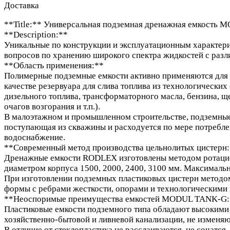
Доставка
**Title:** Универсальная подземная дренажная емкость
**Description:**
Уникальные по конструкции и эксплуатационным характери
вопросов по хранению широкого спектра жидкостей с разл
**Область применения:**
Полимерные подземные емкости активно применяются для в
качестве резервуара для слива топлива из технологических
дизельного топлива, трансформаторного масла, бензина, щ
очагов возгорания и т.п.).
В малоэтажном и промышленном строительстве, подземные 
поступающая из скважины и расходуется по мере потреблен
водоснабжение.
**Современный метод производства цельнолитых цистерн
Дренажные емкости RODLEX изготовлены методом ротацио
диаметром корпуса 1500, 2000, 2400, 3100 мм. Максималь
При изготовлении подземных пластиковых цистерн методо
формы с ребрами жесткости, опорами и технологическими
**Неоспоримые преимущества емкостей MODUL TANK-G:
Пластиковые емкости подземного типа обладают высокими
хозяйственно-бытовой и ливневой канализации, не изменяют
В отличие от стеклопластика не расслаиваются, не сочатся