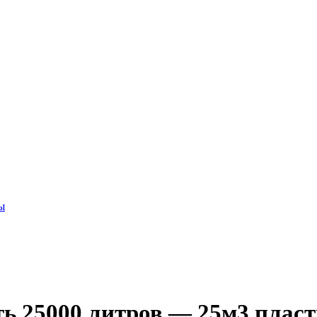
ы
ь 25000 литров — 25м3 пласт