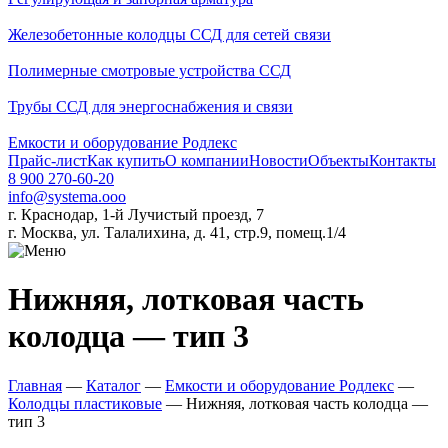
Железобетонные колодцы ССД для сетей связи
Полимерные смотровые устройства ССД
Трубы ССД для энергоснабжения и связи
Емкости и оборудование Родлекс
Прайс-лист
Как купить
О компании
Новости
Объекты
Контакты
8 900 270-60-20
info@systema.ooo
г. Краснодар, 1-й Лучистый проезд, 7
г. Москва, ул. Талалихина, д. 41, стр.9, помещ.1/4
Нижняя, лотковая часть
колодца — тип 3
Главная
—
Каталог
—
Емкости и оборудование Родлекс
—
Колодцы пластиковые
—
Нижняя, лотковая часть колодца —
тип 3