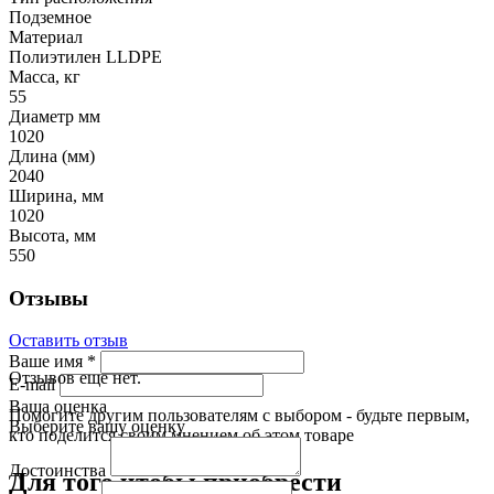
Подземное
Материал
Полиэтилен LLDPE
Масса, кг
55
Диаметр мм
1020
Длина (мм)
2040
Ширина, мм
1020
Высота, мм
550
Отзывы
Оставить отзыв
Ваше имя
*
Отзывов еще нет.
E-mail
Ваша оценка
Помогите другим пользователям с выбором - будьте первым,
Выберите вашу оценку
кто поделится своим мнением об этом товаре
Достоинства
Для того чтобы приобрести