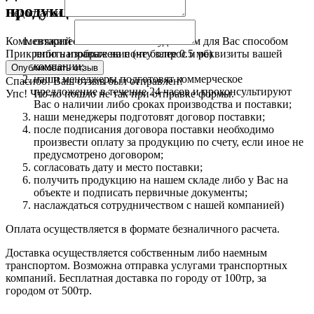
продукцию:
Недостатки
свяжитесь с нами любым удобным для Вас способом
Комментарий
либо направьте на почту запрос и реквизиты вашей
Прикрепить изображение (не более 0.5 мб)
компании;
наши менеджеры подготовят коммерческое
Спасибо! Ваш отзыв был отправлен!
предложение в течение 24 часов и проконсультируют
Упс! Что-то пошло не так при отправке формы.
Вас о наличии либо сроках производства и поставки;
наши менеджеры подготовят договор поставки;
после подписания договора поставки необходимо
произвести оплату за продукцию по счету, если иное не
предусмотрено договором;
согласовать дату и место поставки;
получить продукцию на нашем складе либо у Вас на
объекте и подписать первичные документы;
наслаждаться сотрудничеством с нашей компанией)
Оплата осуществляется в формате безналичного расчета.
Доставка осуществляется собственным либо наемным
транспортом. Возможна отправка услугами транспортных
компаний. Бесплатная доставка по городу от 100тр, за
городом от 500тр.