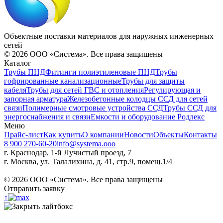
Объектные поставки материалов для наружных инженерных
сетей
©
2026
ООО «Система». Все права защищены
Каталог
Трубы ПНД
Фитинги полиэтиленовые ПНД
Трубы
гофрированные канализационные
Трубы для защиты
кабеля
Трубы для сетей ГВС и отопления
Регулирующая и
запорная арматура
Железобетонные колодцы ССД для сетей
связи
Полимерные смотровые устройства ССД
Трубы ССД для
энергоснабжения и связи
Емкости и оборудование Родлекс
Меню
Прайс-лист
Как купить
О компании
Новости
Объекты
Контакты
8 900 270-60-20
info@systema.ooo
г. Краснодар, 1-й Лучистый проезд, 7
г. Москва, ул. Талалихина, д. 41, стр.9, помещ.1/4
©
2026
ООО «Система». Все права защищены
Отправить заявку
↑