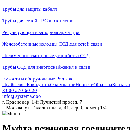
Трубы для защиты кабеля
Трубы для сетей ГВС и отопления
Регулирующая и запорная арматура
Железобетонные колодцы ССД для сетей связи
Полимерные смотровые устройства ССД
Трубы ССД для энергоснабжения и связи
Емкости и оборудование Родлекс
Прайс-лист
Как купить
О компании
Новости
Объекты
Контакт
8 900 270-60-20
info@systema.ooo
г. Краснодар, 1-й Лучистый проезд, 7
г. Москва, ул. Талалихина, д. 41, стр.9, помещ.1/4
Муфта резиновая соедините