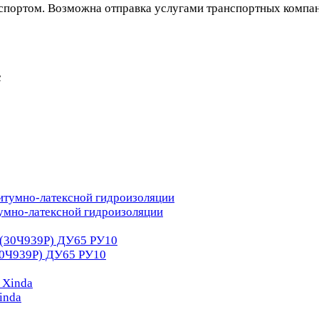
портом. Возможна отправка услугами транспортных компаний
с
умно-латексной гидроизоляции
30Ч939Р) ДУ65 РУ10
inda