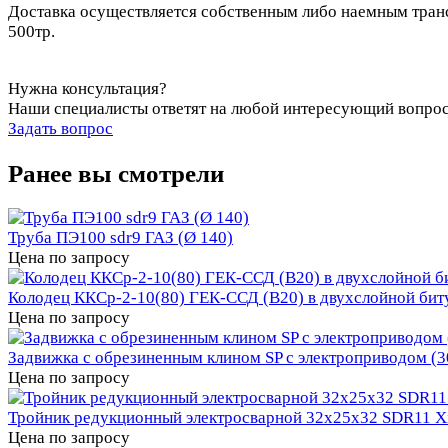
Доставка осуществляется собственным либо наемным транс
500тр.
Нужна консультация?
Наши специалисты ответят на любой интересующий вопро
Задать вопрос
Ранее вы смотрели
Труба ПЭ100 sdr9 ГАЗ (Ø 140)
Цена по запросу
Колодец ККСр-2-10(80) ГЕК-ССД (В20) в двухслойной бит
Цена по запросу
Задвижка с обрезиненным клином SP с электроприводом (
Цена по запросу
Тройник редукционный электросварной 32x25x32 SDR11 X
Цена по запросу