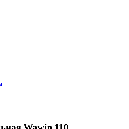
ы
льная Wawin 110