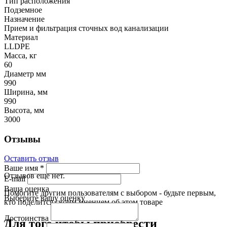
Тип расположения
Подземное
Назначение
Прием и фильтрация сточных вод канализации
Материал
LLDPE
Масса, кг
60
Диаметр мм
990
Ширина, мм
990
Высота, мм
3000
Отзывы
Оставить отзыв
Ваше имя
*
Отзывов еще нет.
E-mail
Ваша оценка
Помогите другим пользователям с выбором - будьте первым,
Выберите вашу оценку
кто поделится своим мнением об этом товаре
Достоинства
Для того чтобы приобрести