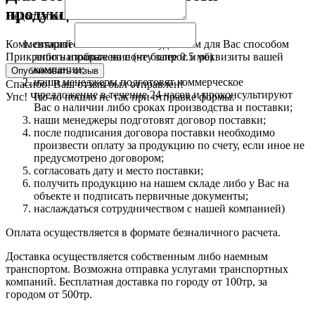
продукцию:
Недостатки
свяжитесь с нами любым удобным для Вас способом
Комментарий
либо направьте на почту запрос и реквизиты вашей
Прикрепить изображение (не более 0.5 мб)
компании;
наши менеджеры подготовят коммерческое
Спасибо! Ваш отзыв был отправлен!
предложение в течение 24 часов и проконсультируют
Упс! Что-то пошло не так при отправке формы.
Вас о наличии либо сроках производства и поставки;
наши менеджеры подготовят договор поставки;
после подписания договора поставки необходимо
произвести оплату за продукцию по счету, если иное не
предусмотрено договором;
согласовать дату и место поставки;
получить продукцию на нашем складе либо у Вас на
объекте и подписать первичные документы;
наслаждаться сотрудничеством с нашей компанией)
Оплата осуществляется в формате безналичного расчета.
Доставка осуществляется собственным либо наемным
транспортом. Возможна отправка услугами транспортных
компаний. Бесплатная доставка по городу от 100тр, за
городом от 500тр.