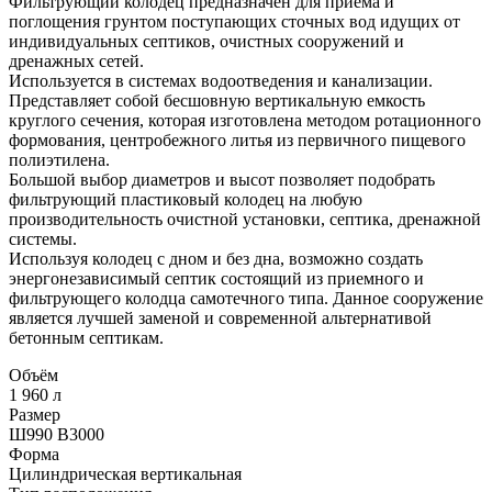
Фильтрующий колодец предназначен для приема и
поглощения грунтом поступающих сточных вод идущих от
индивидуальных септиков, очистных сооружений и
дренажных сетей.
Используется в системах водоотведения и канализации.
Представляет собой бесшовную вертикальную емкость
круглого сечения, которая изготовлена методом ротационного
формования, центробежного литья из первичного пищевого
полиэтилена.
Большой выбор диаметров и высот позволяет подобрать
фильтрующий пластиковый колодец на любую
производительность очистной установки, септика, дренажной
системы.
Используя колодец с дном и без дна, возможно создать
энергонезависимый септик состоящий из приемного и
фильтрующего колодца самотечного типа. Данное сооружение
является лучшей заменой и современной альтернативой
бетонным септикам.
Объём
1 960 л
Размер
Ш990 В3000
Форма
Цилиндрическая вертикальная