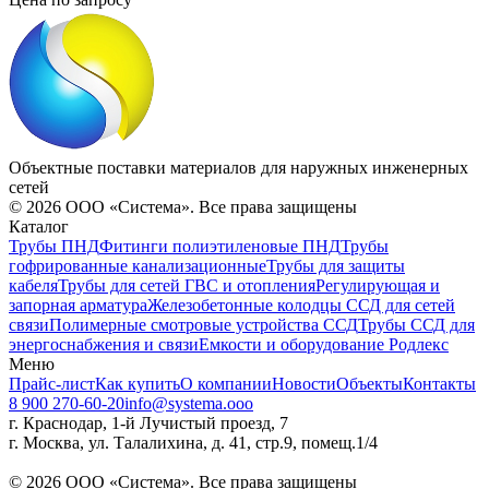
Объектные поставки материалов для наружных инженерных
сетей
©
2026
ООО «Система». Все права защищены
Каталог
Трубы ПНД
Фитинги полиэтиленовые ПНД
Трубы
гофрированные канализационные
Трубы для защиты
кабеля
Трубы для сетей ГВС и отопления
Регулирующая и
запорная арматура
Железобетонные колодцы ССД для сетей
связи
Полимерные смотровые устройства ССД
Трубы ССД для
энергоснабжения и связи
Емкости и оборудование Родлекс
Меню
Прайс-лист
Как купить
О компании
Новости
Объекты
Контакты
8 900 270-60-20
info@systema.ooo
г. Краснодар, 1-й Лучистый проезд, 7
г. Москва, ул. Талалихина, д. 41, стр.9, помещ.1/4
©
2026
ООО «Система». Все права защищены