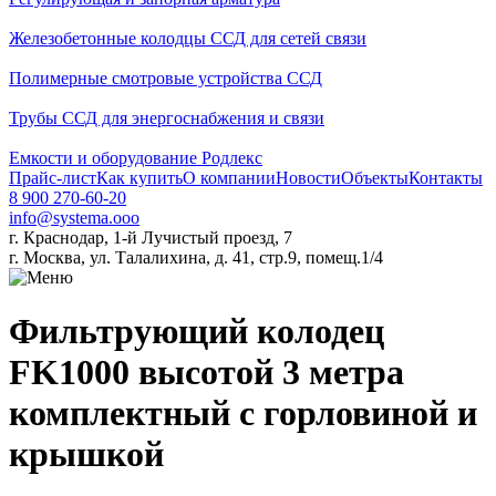
Железобетонные колодцы ССД для сетей связи
Полимерные смотровые устройства ССД
Трубы ССД для энергоснабжения и связи
Емкости и оборудование Родлекс
Прайс-лист
Как купить
О компании
Новости
Объекты
Контакты
8 900 270-60-20
info@systema.ooo
г. Краснодар, 1-й Лучистый проезд, 7
г. Москва, ул. Талалихина, д. 41, стр.9, помещ.1/4
Фильтрующий колодец
FK1000 высотой 3 метра
комплектный с горловиной и
крышкой