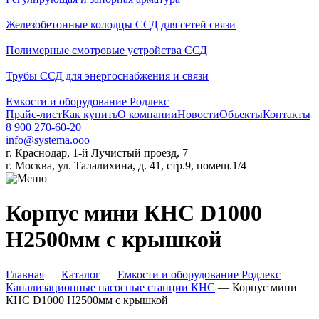
Железобетонные колодцы ССД для сетей связи
Полимерные смотровые устройства ССД
Трубы ССД для энергоснабжения и связи
Емкости и оборудование Родлекс
Прайс-лист
Как купить
О компании
Новости
Объекты
Контакты
8 900 270-60-20
info@systema.ooo
г. Краснодар, 1-й Лучистый проезд, 7
г. Москва, ул. Талалихина, д. 41, стр.9, помещ.1/4
Корпус мини КНС D1000
H2500мм c крышкой
Главная
—
Каталог
—
Емкости и оборудование Родлекс
—
Канализационные насосные станции КНС
—
Корпус мини
КНС D1000 H2500мм c крышкой