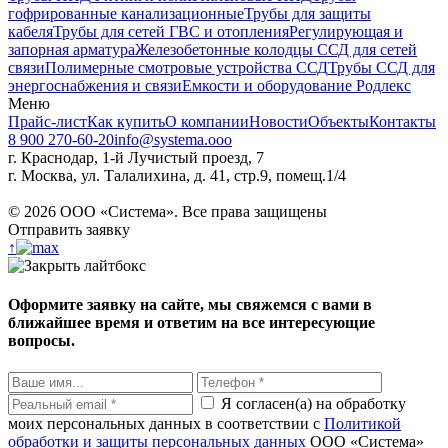
гофрированные канализационные
Трубы для защиты
кабеля
Трубы для сетей ГВС и отопления
Регулирующая и
запорная арматура
Железобетонные колодцы ССД для сетей
связи
Полимерные смотровые устройства ССД
Трубы ССД для
энергоснабжения и связи
Емкости и оборудование Родлекс
Меню
Прайс-лист
Как купить
О компании
Новости
Объекты
Контакты
8 900 270-60-20
info@systema.ooo
г. Краснодар, 1-й Лучистый проезд, 7
г. Москва, ул. Талалихина, д. 41, стр.9, помещ.1/4
©
2026
ООО «Система». Все права защищены
Отправить заявку
↑
Оформите заявку на сайте, мы свяжемся с вами в
ближайшее время и ответим на все интересующие
вопросы.
Я согласен(а) на обработку
моих персональных данных в соответствии с
Политикой
обработки и защиты персональных данных
ООО «Система»