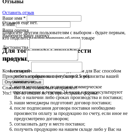
Отзывы
Оставить отзыв
Ваше имя
*
Отзывов еще нет.
E-mail
Ваша оценка
Помогите другим пользователям с выбором - будьте первым,
Выберите вашу оценку
кто поделится своим мнением об этом товаре
Достоинства
Для того чтобы приобрести
продукцию:
Недостатки
свяжитесь с нами любым удобным для Вас способом
Комментарий
либо направьте на почту запрос и реквизиты вашей
Прикрепить изображение (не более 0.5 мб)
компании;
наши менеджеры подготовят коммерческое
Спасибо! Ваш отзыв был отправлен!
предложение в течение 24 часов и проконсультируют
Упс! Что-то пошло не так при отправке формы.
Вас о наличии либо сроках производства и поставки;
наши менеджеры подготовят договор поставки;
после подписания договора поставки необходимо
произвести оплату за продукцию по счету, если иное не
предусмотрено договором;
согласовать дату и место поставки;
получить продукцию на нашем складе либо у Вас на