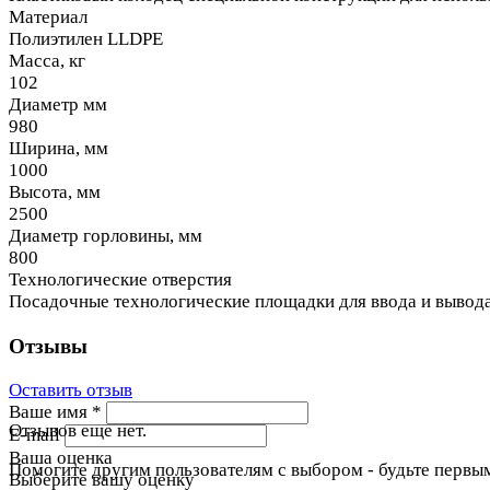
Материал
Полиэтилен LLDPE
Масса, кг
102
Диаметр мм
980
Ширина, мм
1000
Высота, мм
2500
Диаметр горловины, мм
800
Технологические отверстия
Посадочные технологические площадки для ввода и вывод
Отзывы
Оставить отзыв
Ваше имя
*
Отзывов еще нет.
E-mail
Ваша оценка
Помогите другим пользователям с выбором - будьте первым
Выберите вашу оценку