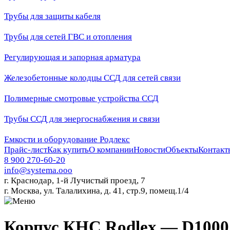
Трубы для защиты кабеля
Трубы для сетей ГВС и отопления
Регулирующая и запорная арматура
Железобетонные колодцы ССД для сетей связи
Полимерные смотровые устройства ССД
Трубы ССД для энергоснабжения и связи
Емкости и оборудование Родлекс
Прайс-лист
Как купить
О компании
Новости
Объекты
Контакт
8 900 270-60-20
info@systema.ooo
г. Краснодар, 1-й Лучистый проезд, 7
г. Москва, ул. Талалихина, д. 41, стр.9, помещ.1/4
Корпус КНС Rodlex — D1000