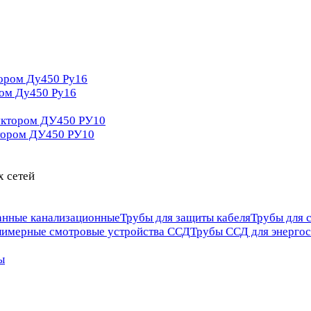
ром Ду450 Ру16
ктором ДУ450 РУ10
х сетей
анные канализационные
Трубы для защиты кабеля
Трубы для 
имерные смотровые устройства ССД
Трубы ССД для энергос
ы