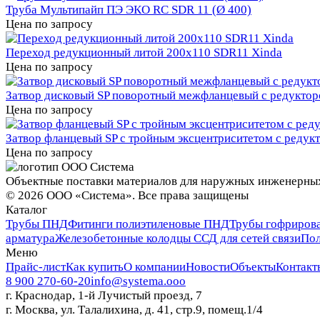
Труба Мультипайп ПЭ ЭКО RC SDR 11 (Ø 400)
Цена по запросу
Переход редукционный литой 200х110 SDR11 Xinda
Цена по запросу
Затвор дисковый SP поворотный межфланцевый с редукто
Цена по запросу
Затвор фланцевый SP с тройным эксцентриситетом с реду
Цена по запросу
Объектные поставки материалов для наружных инженерны
©
2026
ООО «Система». Все права защищены
Каталог
Трубы ПНД
Фитинги полиэтиленовые ПНД
Трубы гофриров
арматура
Железобетонные колодцы ССД для сетей связи
Пол
Меню
Прайс-лист
Как купить
О компании
Новости
Объекты
Контакт
8 900 270-60-20
info@systema.ooo
г. Краснодар, 1-й Лучистый проезд, 7
г. Москва, ул. Талалихина, д. 41, стр.9, помещ.1/4