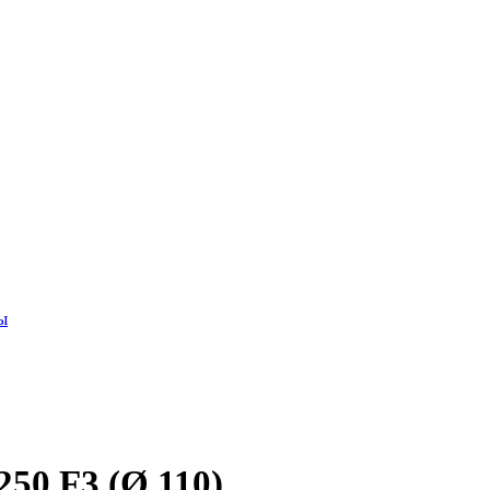
ы
50 F3 (Ø 110)