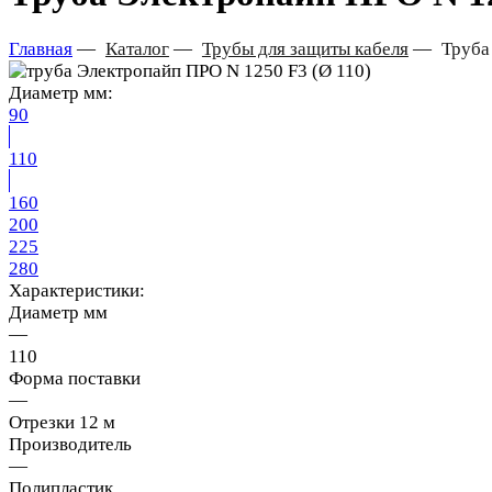
Главная
—
Каталог
—
Трубы для защиты кабеля
—
Труба
Диаметр мм:
90
110
160
200
225
280
Характеристики:
Диаметр мм
—
110
Форма поставки
—
Отрезки 12 м
Производитель
—
Полипластик