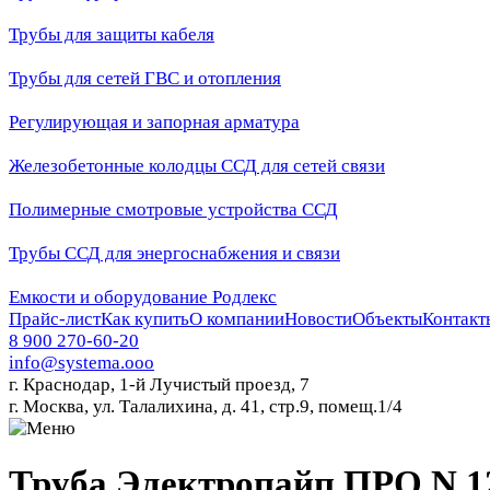
Трубы для защиты кабеля
Трубы для сетей ГВС и отопления
Регулирующая и запорная арматура
Железобетонные колодцы ССД для сетей связи
Полимерные смотровые устройства ССД
Трубы ССД для энергоснабжения и связи
Емкости и оборудование Родлекс
Прайс-лист
Как купить
О компании
Новости
Объекты
Контакт
8 900 270-60-20
info@systema.ooo
г. Краснодар, 1-й Лучистый проезд, 7
г. Москва, ул. Талалихина, д. 41, стр.9, помещ.1/4
Труба Электропайп ПРО N 12