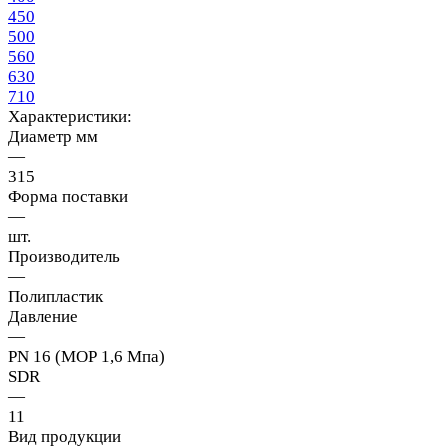
450
500
560
630
710
Характеристики:
Диаметр мм
—
315
Форма поставки
—
шт.
Производитель
—
Полипластик
Давление
—
PN 16 (МОР 1,6 Мпа)
SDR
—
11
Вид продукции