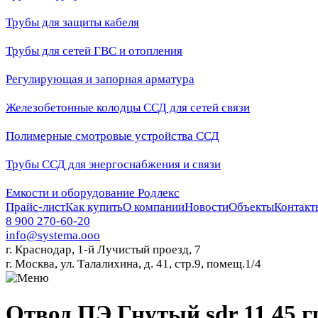
Трубы для защиты кабеля
Трубы для сетей ГВС и отопления
Регулирующая и запорная арматура
Железобетонные колодцы ССД для сетей связи
Полимерные смотровые устройства ССД
Трубы ССД для энергоснабжения и связи
Емкости и оборудование Родлекс
Прайс-лист
Как купить
О компании
Новости
Объекты
Контакт
8 900 270-60-20
info@systema.ooo
г. Краснодар, 1-й Лучистый проезд, 7
г. Москва, ул. Талалихина, д. 41, стр.9, помещ.1/4
Отвод ПЭ Гнутый sdr 11 45 г