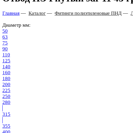
Главная
—
Каталог
—
Фитинги полиэтиленовые ПНД
—
Диаметр мм:
50
63
75
90
110
125
140
160
180
200
225
250
280
315
355
400