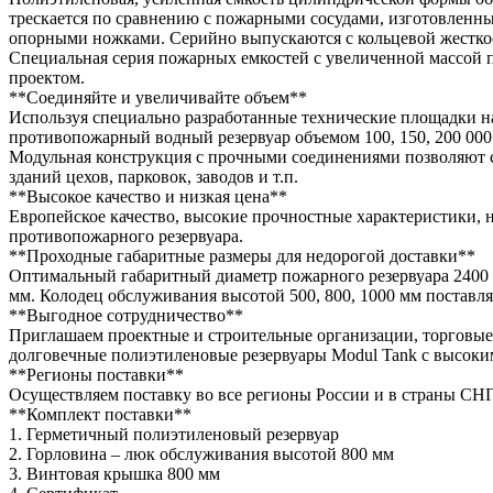
трескается по сравнению с пожарными сосудами, изготовленн
опорными ножками. Серийно выпускаются с кольцевой жесткос
Специальная серия пожарных емкостей с увеличенной массой пр
проектом.
**Соединяйте и увеличивайте объем**
Используя специально разработанные технические площадки на 
противопожарный водный резервуар объемом 100, 150, 200 000
Модульная конструкция с прочными соединениями позволяют с
зданий цехов, парковок, заводов и т.п.
**Высокое качество и низкая цена**
Европейское качество, высокие прочностные характеристики, 
противопожарного резервуара.
**Проходные габаритные размеры для недорогой доставки**
Оптимальный габаритный диаметр пожарного резервуара 2400 м
мм. Колодец обслуживания высотой 500, 800, 1000 мм поставляе
**Выгодное сотрудничество**
Приглашаем проектные и строительные организации, торговые
долговечные полиэтиленовые резервуары Modul Tank с высоки
**Регионы поставки**
Осуществляем поставку во все регионы России и в страны СНГ
**Комплект поставки**
1. Герметичный полиэтиленовый резервуар
2. Горловина – люк обслуживания высотой 800 мм
3. Винтовая крышка 800 мм