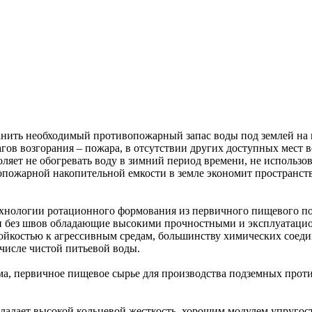
ить необходимый противопожарный запас воды под землей на гл
ов возгорания – пожара, в отсутствии других доступных мест в
ляет не обогревать воду в зимний период времени, не использо
опожарной накопительной емкости в земле экономит пространс
хнологии ротационного формования из первичного пищевого по
и без швов обладающие высокими прочностными и эксплуатаци
ойкостью к агрессивным средам, большинству химических соеди
числе чистой питьевой воды.
ма, первичное пищевое сырье для производства подземных прот
ладает высокой кольцевой жесткость, хорошим модулем упругост