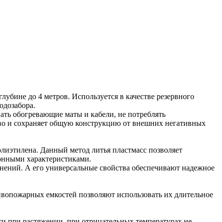
убине до 4 метров. Используется в качестве резервного
одозабора.
вать обогревающие маты и кабели, не потреблять
тво и сохраняет общую конструкцию от внешних негативных
лиэтилена. Данный метод литья пластмасс позволяет
онными характеристиками.
нений. А его универсальные свойства обеспечивают надежное
ивопожарных емкостей позволяют использовать их длительное
и при растяжении, при отрицательных температурах не