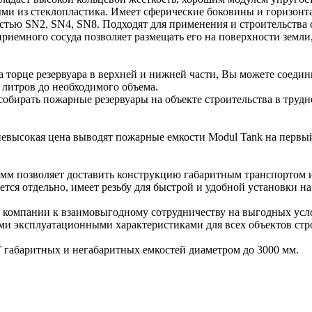
ыми из стеклопластика. Имеет сферические боковины и горизон
тью SN2, SN4, SN8. Подходят для применения и строительства
иемного сосуда позволяет размещать его на поверхности земли, 
торце резервуара в верхней и нижней части, Вы можете соедини
 литров до необходимого объема.
обирать пожарные резервуары на объекте строительства в труд
невысокая цена выводят пожарные емкости Modul Tank на первы
м позволяет доставить конструкцию габаритным транспортом и 
тся отдельно, имеет резьбу для быстрой и удобной установки на
 компании к взаимовыгодному сотрудничеству на выгодных усло
ми эксплуатационными характеристиками для всех объектов стр
 габаритных и негабаритных емкостей диаметром до 3000 мм.