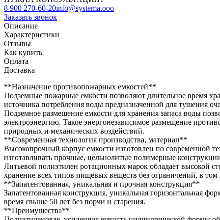
8 900 270-60-20
info@systema.ooo
Заказать звонок
Описание
Характеристики
Отзывы
Как купить
Оплата
Доставка
**Назначение противопожарных емкостей**
Подземные пожарные емкости позволяют длительное время хран
источника потребления воды предназначенной для тушения очаг
Подземное размещение емкости для хранения запаса воды позво
электроэнергию. Такое энергонезависимое размещение против
природных и механических воздействий.
**Современная технология производства, материал**
Высокопрочный корпус емкости изготовлен по современной те
изготавливать прочные, цельнолитые полимерные конструкци
Литьевой полиэтилен ротационных марок обладает высокой ст
хранение всех типов пищевых веществ без ограничений, в том 
**Запатентованная, уникальная и прочная конструкция**
Запатентованная конструкция, уникальная горизонтальная фор
время свыше 50 лет без порчи и старения.
**Преимущества**
Полиэтиленовая, усиленная емкость цилиндрической формы об