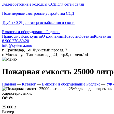
Железобетонные колодцы ССД для сетей связи
Полимерные смотровые устройства ССД
Трубы ССД для энергоснабжения и связи
Емкости и оборудование Родлекс
Прайс-лист
Как купить
О компании
Новости
Объекты
Контакты
8 900 270-60-20
info@systema.ooo
г. Краснодар, 1-й Лучистый проезд, 7
г. Москва, ул. Талалихина, д. 41, стр.9, помещ.1/4
Пожарная емкость 25000 литр
Главная
—
Каталог
—
Емкости и оборудование Родлекс
—
УФ 
Характеристики:
Объём
—
25 000 л
Размер